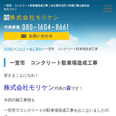
一宮市 コンクリート駐車場造成工事｜名古屋市北区で外構工事は株式会
社モリケン
HOME
»
ブログ
»
施工事例
»
一宮市 コンクリート駐車場造成工事
一宮市 コンクリート駐車場造成工事
皆さまこんにちわ！
株式会社モリケン
森
代表の
です！
今回の施工事例も
一宮市でコンクリートの駐車場造成工事をおこないましたの